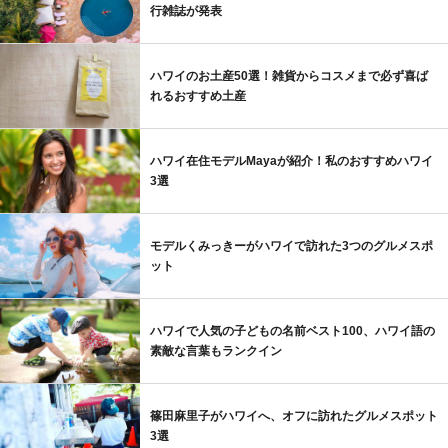
行雑誌が発表
ハワイのお土産50選！雑貨からコスメまで必ず喜ば
れるおすすめ土産
ハワイ在住モデルMayaが紹介！私のおすすめハワイ
3選
モデルくみっきーがハワイで訪れた3つのグルメスポ
ット
ハワイで人気の子どもの名前ベスト100、ハワイ語の
素敵な言葉もランクイン
篠田麻里子がハワイへ、オフに訪れたグルメスポット
3選