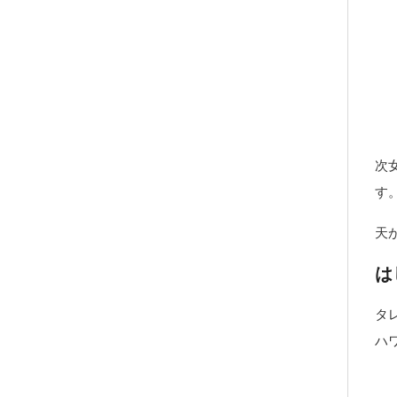
次
す
天
は
タ
ハ