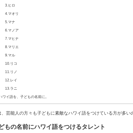
3.ヒロ
4.マオリ
5.マナ
6.マノア
7.マヒナ
8.マリエ
9.マル
10.リコ
11.リノ
12.レイ
13.ラニ
ハワイ語を、子どもの名前に。
は、芸能人の方々も子どもに素敵なハワイ語をつけている方が多い
どもの名前にハワイ語をつけるタレント