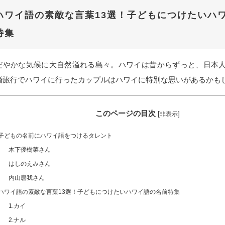
ハワイ語の素敵な言葉13選！子どもにつけたいハ
特集
だやかな気候に大自然溢れる島々。ハワイは昔からずっと、日本
婚旅行でハワイに行ったカップルはハワイに特別な思いがあるかも
このページの目次
[
]
非表示
子どもの名前にハワイ語をつけるタレント
木下優樹菜さん
はしのえみさん
内山麿我さん
ハワイ語の素敵な言葉13選！子どもにつけたいハワイ語の名前特集
1.カイ
2.ナル