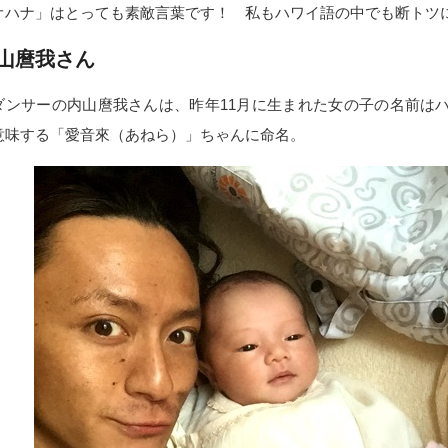
オハナ」はとっても素敵言葉です！ 私もハワイ語の中でも断トツ
山麿我さん
ダンサーの内山麿我さんは、昨年11月に生まれた女の子の名前は
意味する「愛音來（あねら）」ちゃんに命名。