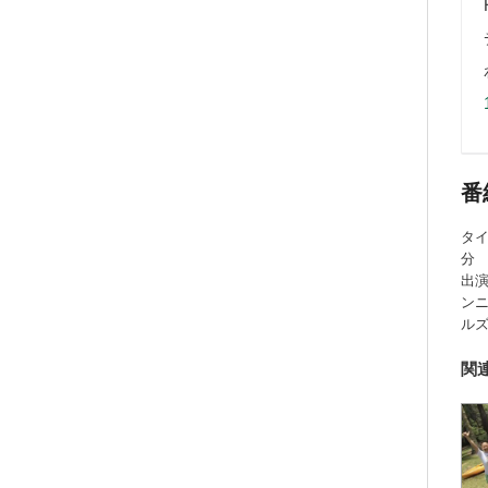
番
タイ
分
出
ン
ル
関