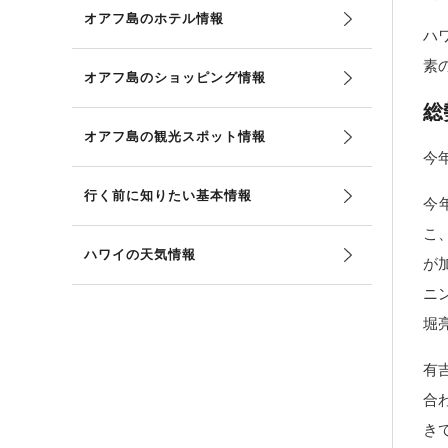
オアフ島のホテル情報
ハ
素
オアフ島のショッピング情報
総
オアフ島の観光スポット情報
今
行く前に知りたい基本情報
今
こ
ハワイの天気情報
が
ニ
堀
有
合
き