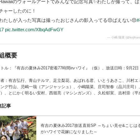
Hawaiiのウォールアートでみんなで記念写真✨わたしが撮って、
チャーしたのに！
わたしが入った写真は撮ったおじさんの影入ってる😔ばえない😔
17
pic.twitter.com/XlbqAdFwGY
— 小嶋 陽菜 (@kojihar
組概要
トル：『有吉の夏休み2017密着77時間inハワイ』（仮）、放送日時：9月2日（
演者：有吉弘行、青山テルマ、足立梨花、あばれる君、いとうあさこ、川村エ
ニング竹山、児嶋一哉（アンジャッシュ）、小嶋陽菜、庄司智春（品川庄司）
ズ）、とにかく明るい安村、西堀亮（マシンガンズ）、久松郁実、吉村崇（平
連記事
有吉の夏休み2017放送直前SP ～ちょい見せ&こじ
がハワイで花嫁になりました～