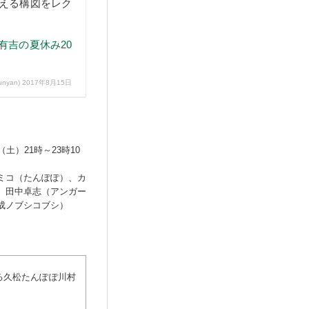
ばえる構図をレク
#有吉の夏休み20
unyan)
2017年8月15日
土）21時～23時10
ミコ（たんぽぽ）、カ
、田中卓志（アンガー
成ノブシコブシ）
はる久松たんぽぽ川村