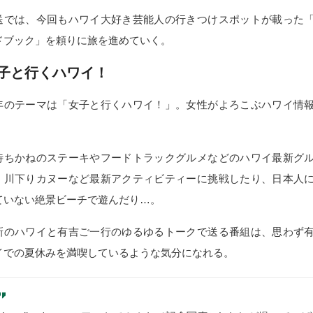
送では、今回もハワイ大好き芸能人の行きつけスポットが載った
ドブック」を頼りに旅を進めていく。
子と行くハワイ！
年のテーマは「女子と行くハワイ！」。女性がよろこぶハワイ情
。
待ちかねのステーキやフードトラックグルメなどのハワイ最新グ
、川下りカヌーなど最新アクティビティーに挑戦したり、日本人
ていない絶景ビーチで遊んだり…。
新のハワイと有吉ご一行のゆるゆるトークで送る番組は、思わず
イでの夏休みを満喫しているような気分になれる。