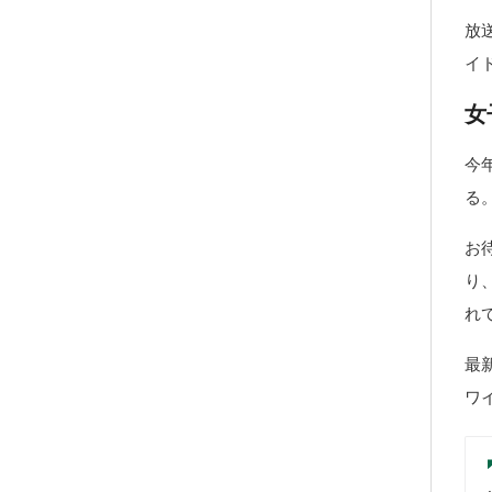
放
イ
女
今
る
お
り
れ
最
ワ