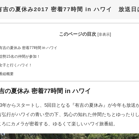
有吉の夏休み2017 密着77時間 in ハワイ 放送日
このページの目次
[
]
非表示
有吉の夏休み 密着77時間 in ハワイ
総勢15名の仲間が参加！
女子と行くハワイ！
番組概要
吉の夏休み 密着77時間 in ハワイ
013年からスタートし、5回目となる『有吉の夏休み』が今年も放送
吉弘行がハワイの青い空の下、気心の知れた仲間たちとゆったり
ころにカメラが密着する、ゆるくて楽しいハワイ旅番組。