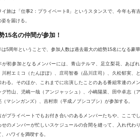
ワイ旅は「仕事2：プライベート8」というスタンスで、今年も有
の姿を届ける。
勢15名の仲間が参加！
年は5周年ということで、参加人数は過去最大の総勢15名になる豪
年が初参加となるメンバーには、青山テルマ、足立梨花、あばれ
、川村エミコ（たんぽぽ）、庄司智春（品川庄司）、久松郁実、
加わる。そのほか、これまでに出演したことのある番組常連のメ
ング竹山、児嶋一哉（アンジャッシュ）、小嶋陽菜、田中卓志（
亮（マシンガンズ）、吉村崇（平成ノブシコブシ）が参加する。
吉がプライベートでもお付き合いのあるメンバーたちや、ここで
わせのメンバーが忙しいスケジュールの合間を縫って、入れ代わ
て、ハワイを満喫する。