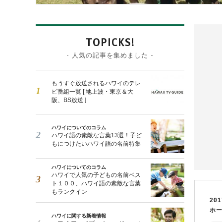
TOPICKS!
- 人気の記事を集めました -
もうすぐ放送されるハワイのテレ
ビ番組一覧 [ 地上波・東京＆大
阪、BS放送 ]
ハワイについてのコラム
ハワイ語の素敵な言葉13選！子ど
もにつけたいハワイ語の名前特集
ハワイについてのコラム
ハワイで人気の子どもの名前ベス
ト１００、ハワイ語の素敵な言葉
もランクイン
201
ホ
ハワイに関する新着情報