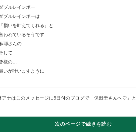
ダブルレインボー
ダブルレインボーは
『願いを叶えてくれる』と
言われているそうです
麻耶さんの
そして
皆様の…
願いが叶いますように
林アナはこのメッセージに9日付のブログで「保田圭さんへ♡」
。
次のページで続きを読む