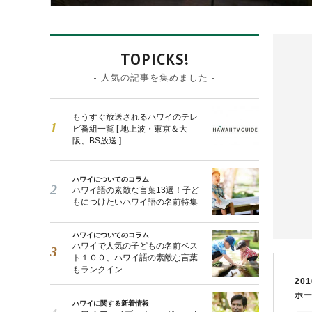
TOPICKS!
- 人気の記事を集めました -
もうすぐ放送されるハワイのテレ
ビ番組一覧 [ 地上波・東京＆大
阪、BS放送 ]
ハワイについてのコラム
ハワイ語の素敵な言葉13選！子ど
もにつけたいハワイ語の名前特集
ハワイについてのコラム
ハワイで人気の子どもの名前ベス
ト１００、ハワイ語の素敵な言葉
もランクイン
201
ホ
ハワイに関する新着情報