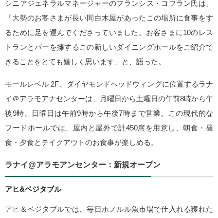
シニアジェネラルマネージャーのフランシス・コフラン氏は、
「大勢のお客さまが長い間白木屋があったこの場所に食事をす
るために足を運んでくださっていました。お客さまに10のレス
トランとバーを擁するこの新しいダイニングホールをご紹介で
きることをとても嬉しく思います」と、語った。
モールレベル 2F、ダイヤモンドヘッドウィングに位置するラナ
イ＠アラモアナセンターは、月曜日から土曜日の午前8時から午
後9時、日曜日は午前9時から午後7時まで営業。この現代的な
フードホールでは、屋内と屋外で計450席を用意し、朝食・昼
食・夕食とテイクアウトのお食事が楽しめる。
ラナイ@アラモアンセンター：新規オープン
アヒ&ベジタブル
アヒ＆ベジタブルでは、毎日ホノルル魚市場で仕入れる獲れた