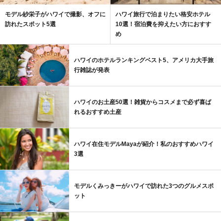
モデル紗栄子がハワイで撮影、オフに
ハワイ旅行で泊まりたい格安ホテル
訪れたスポット5選
10選！宿泊費を抑えたい方におすす
め
ハワイのホテルランキングベスト5、アメリカ大手旅
行雑誌が発表
ハワイのお土産50選！雑貨からコスメまで必ず喜ば
れるおすすめ土産
ハワイ在住モデルMayaが紹介！私のおすすめハワイ
3選
モデルくみっきーがハワイで訪れた3つのグルメスポ
ット