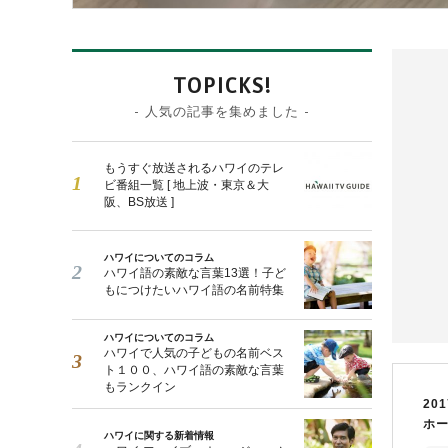
TOPICKS!
- 人気の記事を集めました -
もうすぐ放送されるハワイのテレ
ビ番組一覧 [ 地上波・東京＆大
阪、BS放送 ]
ハワイについてのコラム
ハワイ語の素敵な言葉13選！子ど
もにつけたいハワイ語の名前特集
ハワイについてのコラム
ハワイで人気の子どもの名前ベス
ト１００、ハワイ語の素敵な言葉
もランクイン
201
ホ
ハワイに関する新着情報