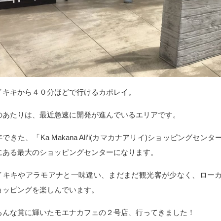
イキキから４０分ほどで行けるカポレイ。
のあたりは、最近急速に開発が進んでいるエリアです。
できた、「Ka Makana Ali’i(カマカナアリイ)ショッピングセ
にある最大のショッピングセンターになります。
イキキやアラモアナと一味違い、まだまだ観光客が少なく、ロー
ョッピングを楽しんでいます。
ろんな賞に輝いたモエナカフェの２号店、行ってきました！