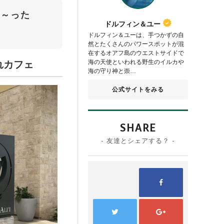
ゆ～った
ドルフィン＆ユー
ドルフィン＆ユーは、手つかずの自
然とたくさんのパワースポットが混
在するオアフ島のウエストサイドで
海の天使といわれる野生のイルカや
れカフェ
海の守り神と崇…
公式サイトをみる
SHARE
- 友達とシェアする？ -