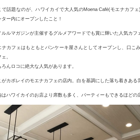
こで話題なのが、ハワイカイで大人気のMoena Café(モエナカフ
ンター内にオープンしたこと！
ノルルマガジンが主催するグルメアワードでも賞に輝いた人気カフ
エナカフェはもともとパンケーキ屋さんとしてオープンし、口こ
フェ。
ちろんロコに絶大な人気があります。
こがカポレイのモエナカフェの店内。白を基調にした落ち着きある
内はハワイカイのお店より席数も多く、パーティーもできるほどの