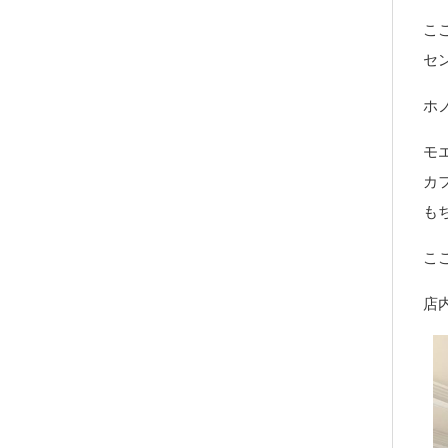
こ
セ
ホ
モ
カ
も
こ
店