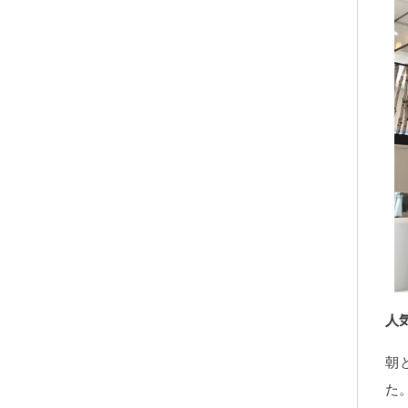
人
朝
た