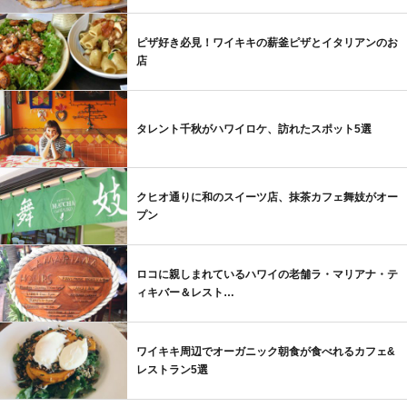
ピザ好き必見！ワイキキの薪釜ピザとイタリアンのお
店
タレント千秋がハワイロケ、訪れたスポット5選
クヒオ通りに和のスイーツ店、抹茶カフェ舞妓がオー
プン
ロコに親しまれているハワイの老舗ラ・マリアナ・テ
ィキバー＆レスト…
ワイキキ周辺でオーガニック朝食が食べれるカフェ&
レストラン5選