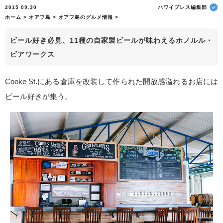
2015 09.30
ハワイプレス編集部
ホーム
>
オアフ島
>
オアフ島のグルメ情報
>
ビール好き必見、11種の自家製ビールが味わえるホノルル・
ビアワークス
Cooke St.にある倉庫を改装して作られた開放感溢れるお店には
ビール好きが集う。