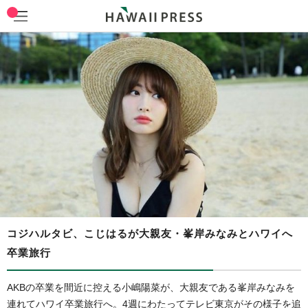
コジハルタビ、こじはるが大親友・峯岸みなみとハワイへ
卒業旅行
AKBの卒業を間近に控える小嶋陽菜が、大親友である峯岸みなみを
連れてハワイ卒業旅行へ。4週にわたってテレビ東京がその様子を追