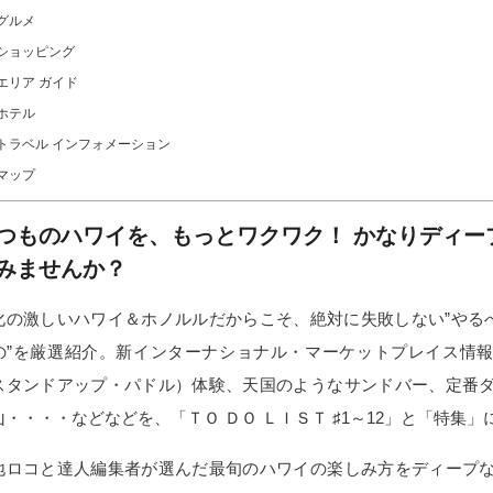
グルメ
ショッピング
エリア ガイド
ホテル
トラベル インフォメーション
マップ
つものハワイを、もっとワクワク！ かなりディー
みませんか？
化の激しいハワイ＆ホノルルだからこそ、絶対に失敗しない”やるべ
の”を厳選紹介。新インターナショナル・マーケットプレイス情
スタンドアップ・パドル）体験、天国のようなサンドバー、定番
山・・・・などなどを、「ＴＯ ＤＯ ＬＩＳＴ ♯1～12」と「特集」
地ロコと達人編集者が選んだ最旬のハワイの楽しみ方をディープ