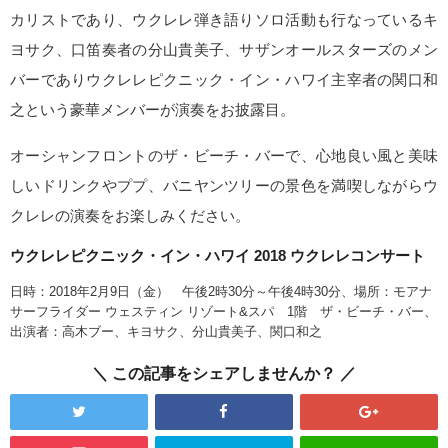
カリストであり、ウクレレ弾き語りソロ活動も行なっているキ
ヨサク、口笛奏者の分山貴美子、サザンオールスターズのメン
バーでありウクレレピクニック・イン・ハワイ主宰者の関口和
之という豪華メンバーが演奏をお披露目。
オーシャンフロントのザ・ビーチ・バーで、心地良い風と美味
しいドリンクやププ、バニヤンツリーの景色を満喫しながらウ
クレレの演奏をお楽しみください。
ウクレレピクニック・イン・ハワイ 2018 ウクレレコンサート
日時：2018年2月9日（金） 午後2時30分～午後4時30分、場所：モアナ
サーフライダー ウェスティン リゾート&スパ 1階 ザ・ビーチ・バー、
出演者：高木ブー、キヨサク、分山貴美子、関口和之
この記事をシェアしませんか？