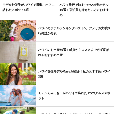
モデル紗栄子がハワイで撮影、オフに
ハワイ旅行で泊まりたい格安ホテル
訪れたスポット5選
10選！宿泊費を抑えたい方におすす
め
ハワイのホテルランキングベスト5、アメリカ大手旅
行雑誌が発表
ハワイのお土産50選！雑貨からコスメまで必ず喜ば
れるおすすめ土産
ハワイ在住モデルMayaが紹介！私のおすすめハワイ
3選
モデルくみっきーがハワイで訪れた3つのグルメスポ
ット