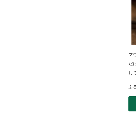
マ
だ
し
ふ