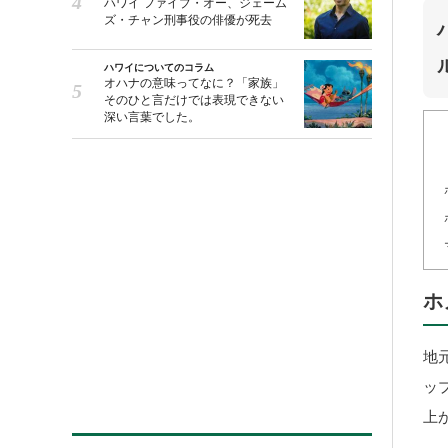
ハワイ ファイブ・オー、ジェーム
ズ・チャン刑事役の俳優が死去
ハワイについてのコラム
オハナの意味ってなに？「家族」
そのひと言だけでは表現できない
深い言葉でした。
ホ
地
ッ
上