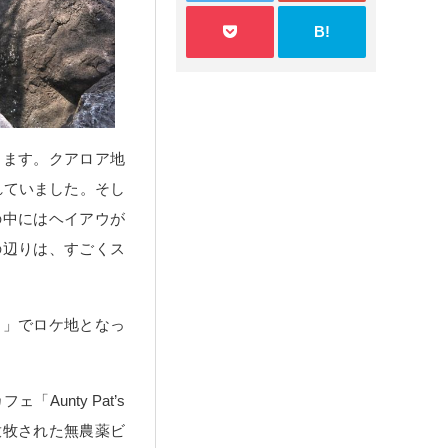
B!
します。クアロア地
れていました。そし
の中にはヘイアウが
の辺りは、すごくス
ク」でロケ地となっ
unty Pat’s
放牧された無農薬ビ