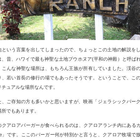
地という言葉を出してしまったので、ちょっとこの土地の解説を
は、昔、ハワイで最も神聖な土地プウホヌア(平和の神殿）と呼ば
、こんな神聖な場所は、もちろん王族が所有していました。渓谷
り、若い首長の修行の場でもあったそうです。ということで、こ
リチュアルな場所なんです。
た、ご存知の方も多いかと思いますが、映画「ジェラシックパー
場所でもあります。
のクアロアバーガーが食べられるのは、クアロアランチ内にあるカフェ「A
afe」です。ここのバーガー何が特別かと言うと、クアロア牧場で