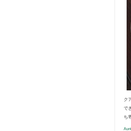
ク
で
ち
Aunt