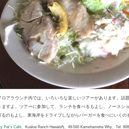
アロアラウンチ内では、いろいろな楽しいツアーがあります。話
きますよ。ツアーに参加して、ランチを食べるもよし、ノースシ
寄るのもよし、東海岸をドライブしながらバーガーを食べにいくの
y Pat’s Cafe
、Kualoa Ranch Hawaii内、49-560 Kamehameha Why、Tel: 8