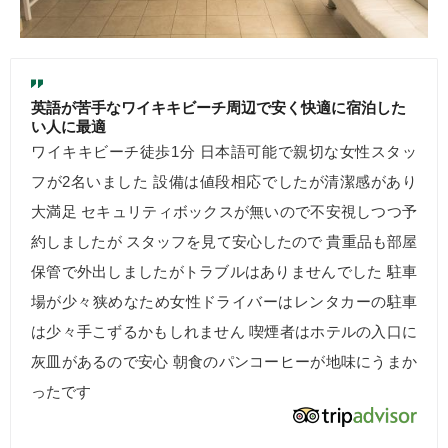
英語が苦手なワイキキビーチ周辺で安く快適に宿泊した
い人に最適
ワイキキビーチ徒歩1分 日本語可能で親切な女性スタッ
フが2名いました 設備は値段相応でしたが清潔感があり
大満足 セキュリティボックスが無いので不安視しつつ予
約しましたが スタッフを見て安心したので 貴重品も部屋
保管で外出しましたがトラブルはありませんでした 駐車
場が少々狭めなため女性ドライバーはレンタカーの駐車
は少々手こずるかもしれません 喫煙者はホテルの入口に
灰皿があるので安心 朝食のパンコーヒーが地味にうまか
ったです