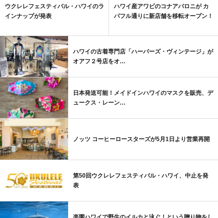
ウクレレフェスティバル・ハワイのラ
ハワイ産アワビのコナアバロニが カ
インナップが発表
パフル通りに新店舗を移転オープン！
ハワイの古着専門店「ハーバーズ・ヴィンテージ」が
オアフ２号店をオ…
日本発送可能！メイドインハワイのマスクを販売、デ
ュークス・レーン…
ノッツ コーヒーロースターズが5月1日より営業再開
第50回ウクレレフェスティバル・ハワイ、中止を発
表
楽園ハワイで野生のイルカと泳ぐ！という贈り物をし